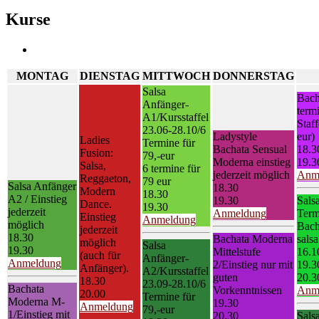
Kurse
MONTAG
DIENSTAG
MITTWOCH
DONNERSTAG
Salsa
Bach
Anfänger-
term
A1/Kursstaffel
Staf
23.06-28.10/6
Ladystyle
eur)
Ladies
Termine für
Bachata Sensual
18.3
Fusion:
79,-eur
Moderna einstieg
19.3
Salsa,
6 termine für
jederzeit möglich
Anm
Reggaeton,
79 eur
Salsa Anfänger
18.30
Modern
18.30
A2 / Einstieg
19.30
Sals
Dance.
19.30
jederzeit
Anmeldung
Term
Einstieg
Anmeldung
möglich
Bach
jederzeit
18.30
Bachata Moderna
sals
möglich
Salsa
19.30
Mittelstufe
16.1
(auch für
Anfänger-
Anmeldung
2/Einstieg nur mit
19.3
Anfänger).
A2/Kursstaffel
guten
20.3
18.30
23.09-28.10/6
Bachata
Vorkenntnissen
Anm
20.00
Termine für
Moderna M-
19.30
Anmeldung
79,-eur
1/Einstieg mit
20.30
Sals