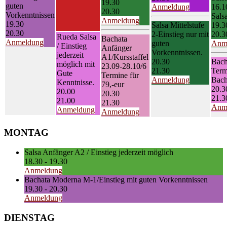
19.30
guten
Anmeldung
16.1
20.30
Vorkenntnissen
Sals
Anmeldung
19.30
Salsa Mittelstufe
19.3
20.30
2-Einstieg nur mit
20.3
Rueda Salsa
Bachata
Anmeldung
guten
Anm
/ Einstieg
Anfänger
Vorkenntnissen.
jederzeit
A1/Kursstaffel
20.30
Bach
möglich mit
23.09-28.10/6
21.30
Term
Gute
Termine für
Anmeldung
Bach
Kenntnisse.
79,-eur
20.3
20.00
20.30
21.3
21.00
21.30
Anm
Anmeldung
Anmeldung
MONTAG
Salsa Anfänger A2 / Einstieg jederzeit möglich
18.30
-
19.30
Anmeldung
Bachata Moderna M-1/Einstieg mit guten Vorkenntnissen
19.30
-
20.30
Anmeldung
DIENSTAG