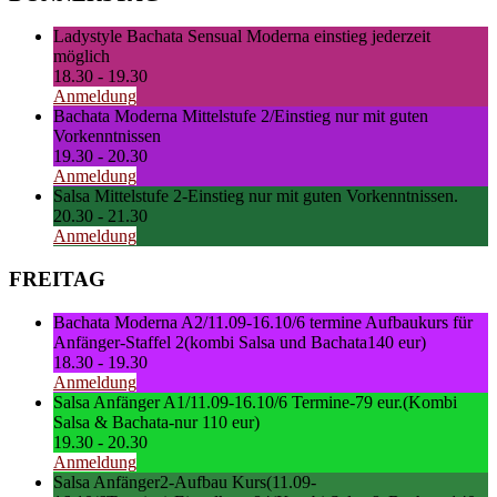
Ladystyle Bachata Sensual Moderna einstieg jederzeit
möglich
18.30
-
19.30
Anmeldung
Bachata Moderna Mittelstufe 2/Einstieg nur mit guten
Vorkenntnissen
19.30
-
20.30
Anmeldung
Salsa Mittelstufe 2-Einstieg nur mit guten Vorkenntnissen.
20.30
-
21.30
Anmeldung
FREITAG
Bachata Moderna A2/11.09-16.10/6 termine Aufbaukurs für
Anfänger-Staffel 2(kombi Salsa und Bachata140 eur)
18.30
-
19.30
Anmeldung
Salsa Anfänger A1/11.09-16.10/6 Termine-79 eur.(Kombi
Salsa & Bachata-nur 110 eur)
19.30
-
20.30
Anmeldung
Salsa Anfänger2-Aufbau Kurs(11.09-