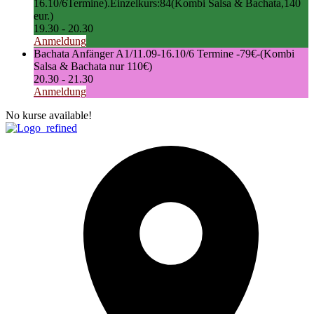
16.10/6Termine).Einzelkurs:84(Kombi Salsa & Bachata,140
eur.)
19.30
-
20.30
Anmeldung
Bachata Anfänger A1/11.09-16.10/6 Termine -79€-(Kombi
Salsa & Bachata nur 110€)
20.30
-
21.30
Anmeldung
No kurse available!